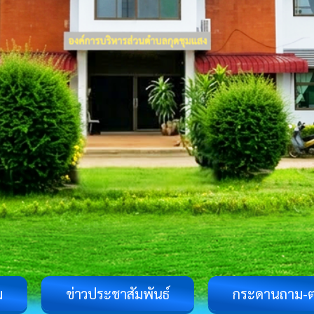
ม
ข่าวประชาสัมพันธ์
กระดานถาม-