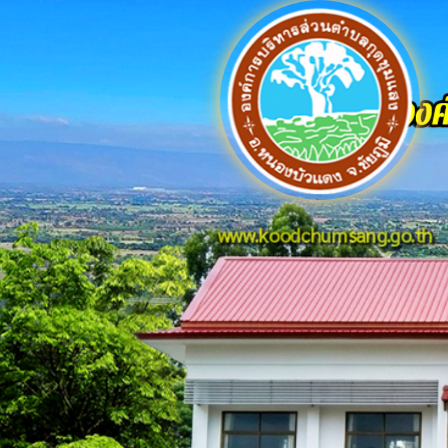
www.koodchumsang.go.th