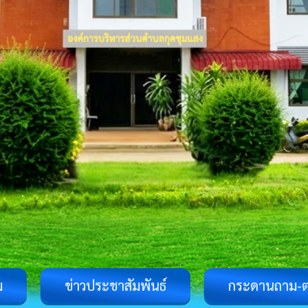
ม
ข่าวประชาสัมพันธ์
กระดานถาม-