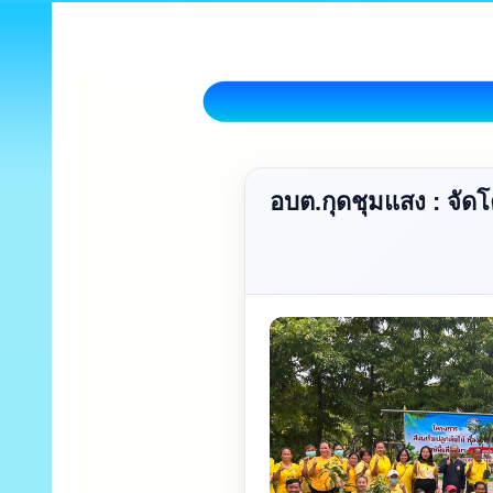
อบต.กุดชุมแสง : จัดโค