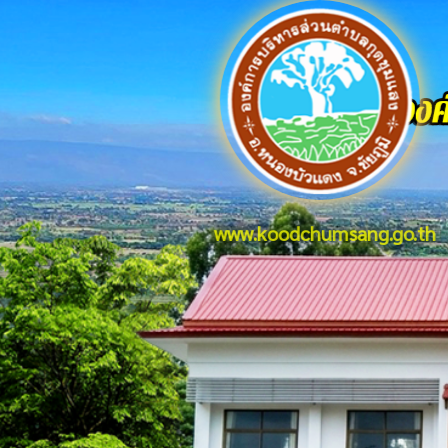
www.koodchumsang.go.th