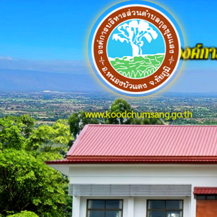
www.koodchumsang.go.th