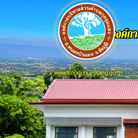
www.koodchumsang.go.th