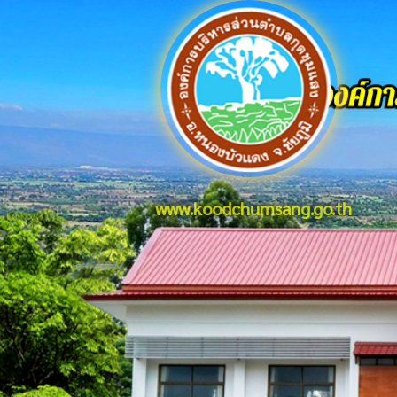
www.koodchumsang.go.th