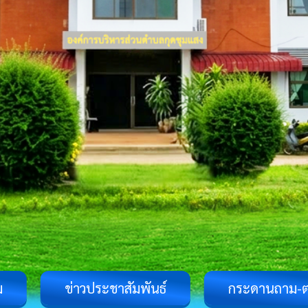
ม
ข่าวประชาสัมพันธ์
กระดานถาม-