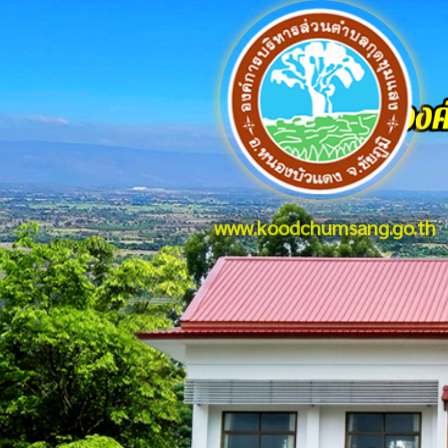
www.koodchumsang.go.th