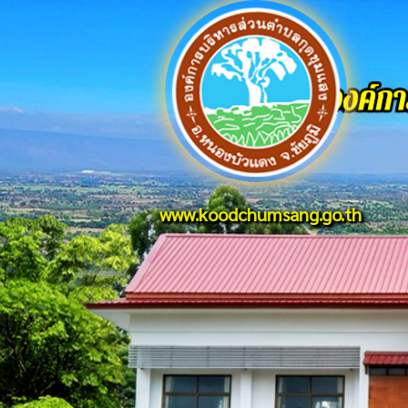
www.koodchumsang.go.th