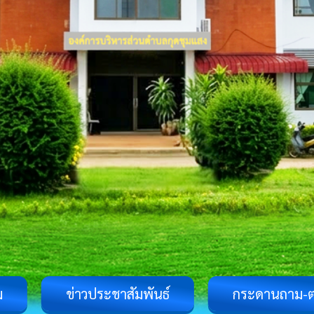
ม
ข่าวประชาสัมพันธ์
กระดานถาม-