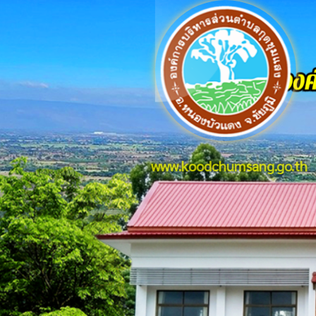
www.koodchumsang.go.th