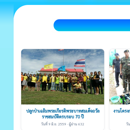
ปลูกป่าเฉลิมพระเกียรติพระบาทสมเด็จถวัล
งานโครงก
ราชสมบัติครบรอบ 70 ปี
วันที่ 9 มิ.ย. 2559 · ผู้อ่าน 632
วั